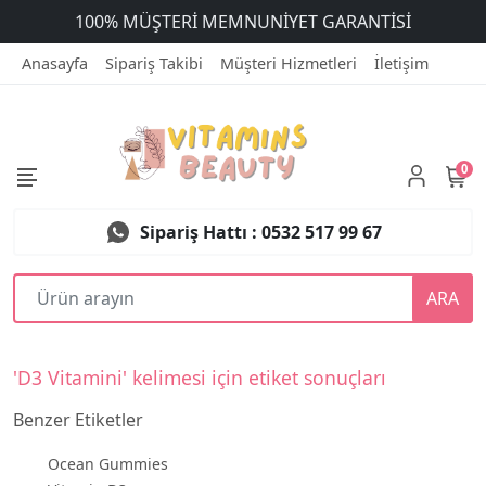
ARANTİSİ
ÜCRETSİZ DEĞİŞİM
Anasayfa
Sipariş Takibi
Müşteri Hizmetleri
İletişim
0
Sipariş Hattı : 0532 517 99 67
ARA
'D3 Vitamini' kelimesi için etiket sonuçları
Benzer Etiketler
Ocean Gummies