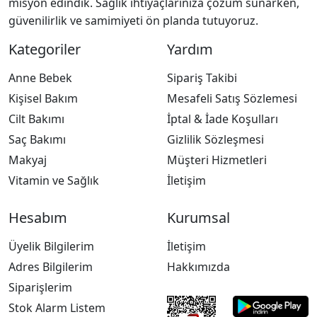
misyon edindik. Sağlık ihtiyaçlarınıza çözüm sunarken,
güvenilirlik ve samimiyeti ön planda tutuyoruz.
Kategoriler
Yardım
Anne Bebek
Sipariş Takibi
Kişisel Bakım
Mesafeli Satış Sözlemesi
Cilt Bakımı
İptal & İade Koşulları
Saç Bakımı
Gizlilik Sözleşmesi
Makyaj
Müşteri Hizmetleri
Vitamin ve Sağlık
İletişim
Hesabım
Kurumsal
Üyelik Bilgilerim
İletişim
Adres Bilgilerim
Hakkımızda
Siparişlerim
Stok Alarm Listem