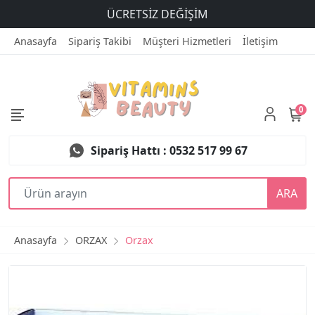
ÜCRETSİZ DEĞİŞİM
Anasayfa
Sipariş Takibi
Müşteri Hizmetleri
İletişim
0
Sipariş Hattı : 0532 517 99 67
ARA
Anasayfa
ORZAX
Orzax