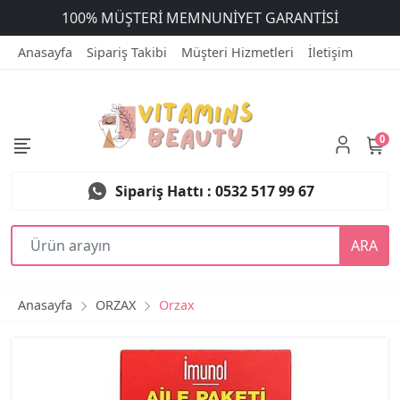
ÜCRETSİZ DEĞİŞİM
Anasayfa
Sipariş Takibi
Müşteri Hizmetleri
İletişim
0
Sipariş Hattı : 0532 517 99 67
ARA
Anasayfa
ORZAX
Orzax