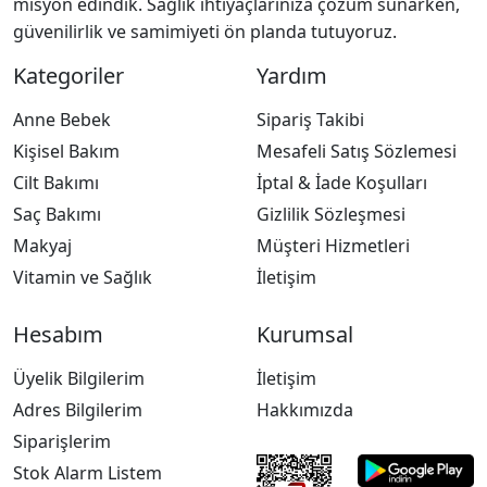
misyon edindik. Sağlık ihtiyaçlarınıza çözüm sunarken,
güvenilirlik ve samimiyeti ön planda tutuyoruz.
Kategoriler
Yardım
Anne Bebek
Sipariş Takibi
Kişisel Bakım
Mesafeli Satış Sözlemesi
Cilt Bakımı
İptal & İade Koşulları
Saç Bakımı
Gizlilik Sözleşmesi
Makyaj
Müşteri Hizmetleri
Vitamin ve Sağlık
İletişim
Hesabım
Kurumsal
Üyelik Bilgilerim
İletişim
Adres Bilgilerim
Hakkımızda
Siparişlerim
Stok Alarm Listem