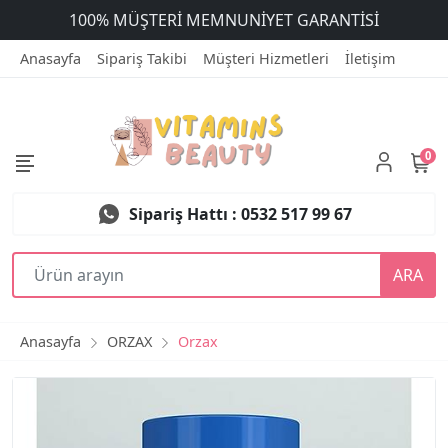
ÜCRETSİZ DEĞİŞİM
Anasayfa
Sipariş Takibi
Müşteri Hizmetleri
İletişim
0
Sipariş Hattı : 0532 517 99 67
ARA
Anasayfa
ORZAX
Orzax