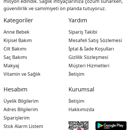
misyon edindik. Sağlık ihtiyaçlarınıza çözüm sunarken,
güvenilirlik ve samimiyeti ön planda tutuyoruz.
Kategoriler
Yardım
Anne Bebek
Sipariş Takibi
Kişisel Bakım
Mesafeli Satış Sözlemesi
Cilt Bakımı
İptal & İade Koşulları
Saç Bakımı
Gizlilik Sözleşmesi
Makyaj
Müşteri Hizmetleri
Vitamin ve Sağlık
İletişim
Hesabım
Kurumsal
Üyelik Bilgilerim
İletişim
Adres Bilgilerim
Hakkımızda
Siparişlerim
Stok Alarm Listem