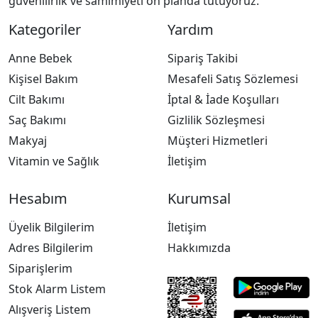
güvenilirlik ve samimiyeti ön planda tutuyoruz.
Kategoriler
Yardım
Anne Bebek
Sipariş Takibi
Kişisel Bakım
Mesafeli Satış Sözlemesi
Cilt Bakımı
İptal & İade Koşulları
Saç Bakımı
Gizlilik Sözleşmesi
Makyaj
Müşteri Hizmetleri
Vitamin ve Sağlık
İletişim
Hesabım
Kurumsal
Üyelik Bilgilerim
İletişim
Adres Bilgilerim
Hakkımızda
Siparişlerim
Stok Alarm Listem
Alışveriş Listem