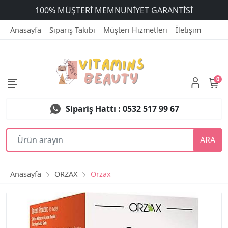
ÜCRETSİZ DEĞİŞİM
Anasayfa
Sipariş Takibi
Müşteri Hizmetleri
İletişim
0
Sipariş Hattı : 0532 517 99 67
ARA
Anasayfa
ORZAX
Orzax