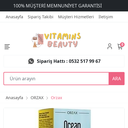
ÜCRETSİZ DEĞİŞİM
Anasayfa
Sipariş Takibi
Müşteri Hizmetleri
İletişim
0
Sipariş Hattı : 0532 517 99 67
ARA
Anasayfa
ORZAX
Orzax