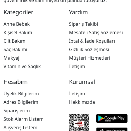
güvenilirlik ve samimiyeti ön planda tutuyoruz.
Kategoriler
Yardım
Anne Bebek
Sipariş Takibi
Kişisel Bakım
Mesafeli Satış Sözlemesi
Cilt Bakımı
İptal & İade Koşulları
Saç Bakımı
Gizlilik Sözleşmesi
Makyaj
Müşteri Hizmetleri
Vitamin ve Sağlık
İletişim
Hesabım
Kurumsal
Üyelik Bilgilerim
İletişim
Adres Bilgilerim
Hakkımızda
Siparişlerim
Stok Alarm Listem
Alışveriş Listem