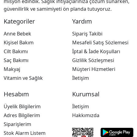
misyon edindik. Sağlık ihtiyaçlarınıza çözüm sunarken,
güvenilirlik ve samimiyeti ön planda tutuyoruz.
Kategoriler
Yardım
Anne Bebek
Sipariş Takibi
Kişisel Bakım
Mesafeli Satış Sözlemesi
Cilt Bakımı
İptal & İade Koşulları
Saç Bakımı
Gizlilik Sözleşmesi
Makyaj
Müşteri Hizmetleri
Vitamin ve Sağlık
İletişim
Hesabım
Kurumsal
Üyelik Bilgilerim
İletişim
Adres Bilgilerim
Hakkımızda
Siparişlerim
Stok Alarm Listem