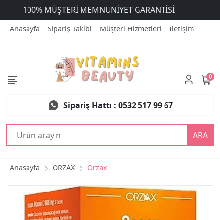
ÜCRETSİZ DEĞİŞİM
Anasayfa
Sipariş Takibi
Müşteri Hizmetleri
İletişim
0
Sipariş Hattı : 0532 517 99 67
ARA
Anasayfa
ORZAX
Orzax